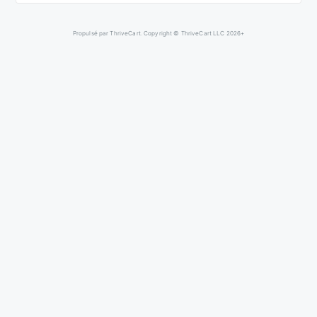
Propulsé par ThriveCart. Copyright © ThriveCart LLC 2026+